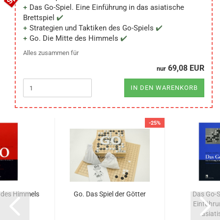
Das Go-Spiel. Eine Einführung in das asiatische
Brettspiel
Strategien und Taktiken des Go-Spiels
Go. Die Mitte des Himmels
Alles zusammen für
69,08 EUR
nur
IN DEN WARENKORB
-25%
e des Himmels
Go. Das Spiel der Götter
Das Go-Sp
Einführu
asiati