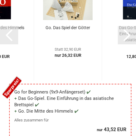
e des Himmels
Go. Das Spiel der Götter
Das Go-Sp
Einführu
asiati
Statt 32,90 EUR
nur 26,32 EUR
0 EUR
12,8
Go for Beginners (9x9-Anfängerset)
Das Go-Spiel. Eine Einführung in das asiatische
Brettspiel
Go. Die Mitte des Himmels
Alles zusammen für
43,52 EUR
nur