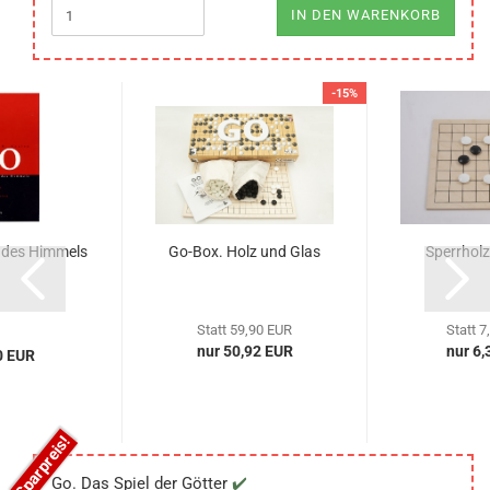
IN DEN WARENKORB
-15%
e des Himmels
Go-Box. Holz und Glas
Sperrholz
Statt 59,90 EUR
Statt 7
nur 50,92 EUR
nur 6,
0 EUR
Go. Das Spiel der Götter