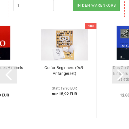
IN DEN WARENKORB
-20%
e des Himmels
Go for Beginners (9x9-
Das Go-Sp
Anfängerset)
Einführu
asiati
Statt 19,90 EUR
nur 15,92 EUR
0 EUR
12,8