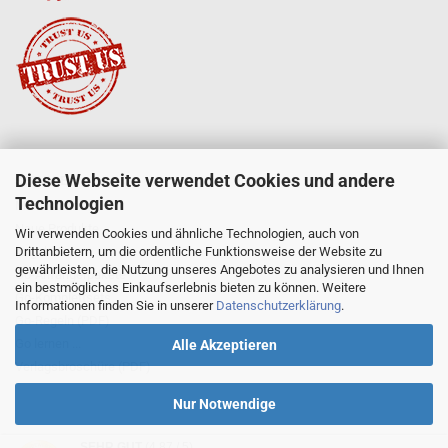
Diese Webseite verwendet Cookies und andere
SERVICE
Technologien
Mein Konto
Neue Produkte
Wir verwenden Cookies und ähnliche Technologien, auch von
Drittanbietern, um die ordentliche Funktionsweise der Website zu
Angebote
gewährleisten, die Nutzung unseres Angebotes zu analysieren und Ihnen
Go-Anfängerpakete
ein bestmögliches Einkaufserlebnis bieten zu können. Weitere
Go-Komplettsets
Informationen finden Sie in unserer
Datenschutzerklärung
.
Go-Regeln (PDF)
Go lernen ...
Alle Akzeptieren
Verlagsbroschüre (PDF)
Nur Notwendige
SEHR GUT
(4.87 / 5)