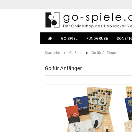
GO-SPIEL
FUNDGRUBE
SONSTI
»
»
Startseite
Go-Spiel
Go für Anfänger
Go-Sets
Anfäng
Go für Anfänger
Go-Bretter
Bücher
Go-Steine
Materia
Go-Dosen
Go-Tische
Magnet-Go
Go-Taschen
Go-Uhren