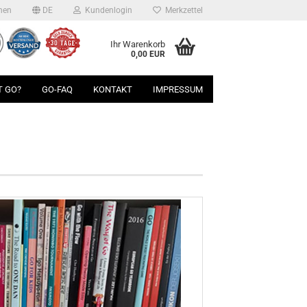
hen
DE
Kundenlogin
Merkzettel
Ihr Warenkorb
0,00 EUR
T GO?
GO-FAQ
KONTAKT
IMPRESSUM