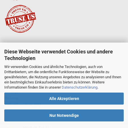
Diese Webseite verwendet Cookies und andere
SERVICE
Technologien
Mein Konto
Neue Produkte
Wir verwenden Cookies und ähnliche Technologien, auch von
Drittanbietern, um die ordentliche Funktionsweise der Website zu
Angebote
gewährleisten, die Nutzung unseres Angebotes zu analysieren und Ihnen
Go-Anfängerpakete
ein bestmögliches Einkaufserlebnis bieten zu können. Weitere
Go-Komplettsets
Informationen finden Sie in unserer
Datenschutzerklärung
.
Go-Regeln (PDF)
Go lernen ...
Alle Akzeptieren
Verlagsbroschüre (PDF)
Nur Notwendige
SEHR GUT
(4.87 / 5)