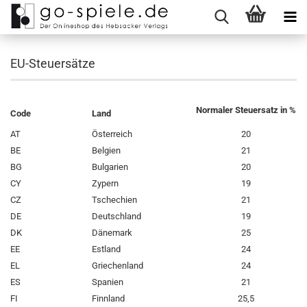
EU-Steuersätze
Normaler Steuersatz in %
Code
Land
AT
Österreich
20
BE
Belgien
21
BG
Bulgarien
20
CY
Zypern
19
CZ
Tschechien
21
DE
Deutschland
19
DK
Dänemark
25
EE
Estland
24
EL
Griechenland
24
ES
Spanien
21
FI
Finnland
25,5