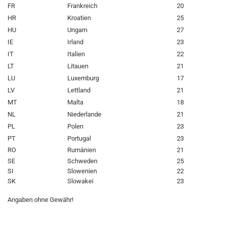
FR
Frankreich
20
HR
Kroatien
25
HU
Ungarn
27
IE
Irland
23
IT
Italien
22
LT
Litauen
21
LU
Luxemburg
17
LV
Lettland
21
MT
Malta
18
NL
Niederlande
21
PL
Polen
23
PT
Portugal
23
RO
Rumänien
21
SE
Schweden
25
SI
Slowenien
22
SK
Slowakei
23
Angaben ohne Gewähr!