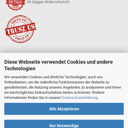
30-tägiges Widerrufsrecht
Diese Webseite verwendet Cookies und andere
SERVICE
Technologien
Mein Konto
Neue Produkte
Wir verwenden Cookies und ähnliche Technologien, auch von
Drittanbietern, um die ordentliche Funktionsweise der Website zu
Angebote
gewährleisten, die Nutzung unseres Angebotes zu analysieren und Ihnen
Go-Anfängerpakete
ein bestmögliches Einkaufserlebnis bieten zu können. Weitere
Go-Komplettsets
Informationen finden Sie in unserer
Datenschutzerklärung
.
Go-Regeln (PDF)
Go lernen ...
Alle Akzeptieren
Verlagsbroschüre (PDF)
Nur Notwendige