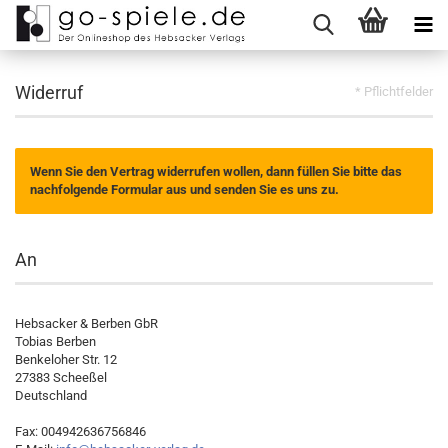
Widerruf
* Pflichtfelder
Wenn Sie den Vertrag widerrufen wollen, dann füllen Sie bitte das
nachfolgende Formular aus und senden Sie es uns zu.
An
Hebsacker & Berben GbR
Tobias Berben
Benkeloher Str. 12
27383 Scheeßel
Deutschland
Fax: 004942636756846