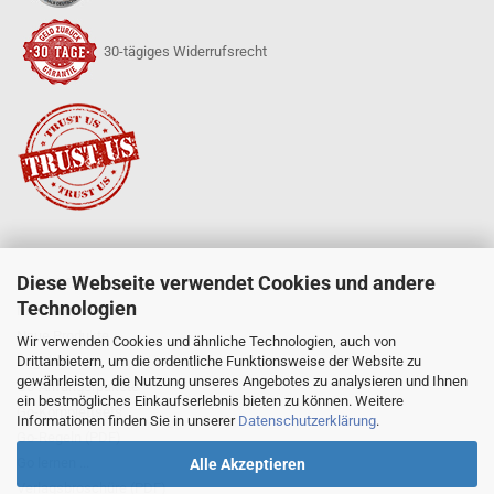
30-tägiges Widerrufsrecht
Diese Webseite verwendet Cookies und andere
SERVICE
Technologien
Mein Konto
Neue Produkte
Wir verwenden Cookies und ähnliche Technologien, auch von
Drittanbietern, um die ordentliche Funktionsweise der Website zu
Angebote
gewährleisten, die Nutzung unseres Angebotes zu analysieren und Ihnen
Go-Anfängerpakete
ein bestmögliches Einkaufserlebnis bieten zu können. Weitere
Go-Komplettsets
Informationen finden Sie in unserer
Datenschutzerklärung
.
Go-Regeln (PDF)
Go lernen ...
Alle Akzeptieren
Verlagsbroschüre (PDF)