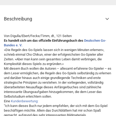
Beschreibung
Von Digulla/Ebert/Fecke/Timm, dt., 121 Seiten
Es handelt sich um das offizielle Einführungsbuch des
Deutschen Go-
Bundes e. V.
»Die Regeln des Go-Spiels lassen sich in wenigen Minuten erlernen«,
schrieb einmal Cho Chikun, einer der erfolg­reichsten Go-Spieler aller
Zeiten. »Aber man kann sein gesamtes Leben damit verbringen, die
Komplexität dieses Spiels zu ergründen.«
Mit diesem Buch wollen die Autoren – allesamt erfahrene Go-Spieler – es
dem Leser ermöglichen, die Regeln des Go-Spiels selbständig zu erlernen
und darüber hinaus auch einige grundlegende Techniken und erste
strategische Prinzi­­­pi­­­en zu verstehen. In der vorliegenden, vollständig
überarbeiteten Neuauflage dieses Anfängerbuches sind zahlreiche
interessante Übungsaufgaben hinzugekommen, die dem Leser das
Selbststudium erleichtern sollen.
Eine
Kundenbewertung:
"Ich kann dieses Buch nur jedem empfehlen, der sich mit dem Go-Spiel
beschäftigen möchte. Allein das Durchblättern hat mir schon Spaß
gemacht, aufgrund des sehr interessanten Bildmaterials.