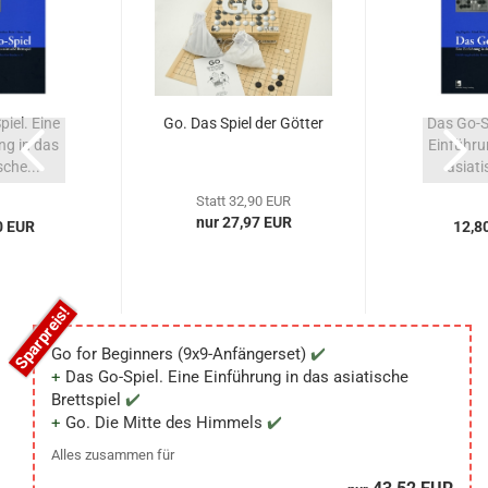
iel. Eine
Go. Das Spiel der Götter
Das Go-Sp
ng in das
Einführu
sche...
asiati
Statt 32,90 EUR
nur 27,97 EUR
0 EUR
12,8
Go for Beginners (9x9-Anfängerset)
Das Go-Spiel. Eine Einführung in das asiatische
Brettspiel
Go. Die Mitte des Himmels
Alles zusammen für