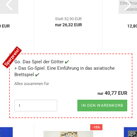
Einführu
asiati
Statt 32,90 EUR
nur 26,32 EUR
0 EUR
12,8
Go. Das Spiel der Götter
Das Go-Spiel. Eine Einführung in das asiatische
Brettspiel
Alles zusammen für
40,77 EUR
nur
IN DEN WARENKORB
-15%