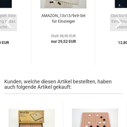
iel. Eine
AMAZON_13x13/9x9-Set
Das Go-Sp
ng in das
für Einsteiger
Einführu
sche...
asiati
Statt 38,90 EUR
nur 29,52 EUR
0 EUR
12,8
Kunden, welche diesen Artikel bestellten, haben
auch folgende Artikel gekauft: