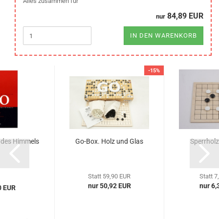
Alles zusammen für
84,89 EUR
nur
IN DEN WARENKORB
-15%
e des Himmels
Go-Box. Holz und Glas
Sperrholz
Statt 59,90 EUR
Statt 7
nur 50,92 EUR
nur 6,
0 EUR