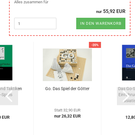
Alles zusammen für
55,92 EUR
nur
IN DEN WARENKORB
-20%
und Taktiken
Go. Das Spiel der Götter
Das Go-Sp
-Spiels
Einführu
asiati
Statt 32,90 EUR
nur 26,32 EUR
0 EUR
12,8