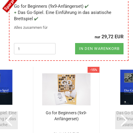
Go for Beginners (9x9-Anfängerset)
Das Go-Spiel. Eine Einführung in das asiatische
Brettspiel
Alles zusammen für
29,72 EUR
nur
IN DEN WARENKORB
-15%
iel. Eine
Go for Beginners (9x9-
Das Go-Sp
ng in das
Anfängerset)
Einführu
sche...
asiati