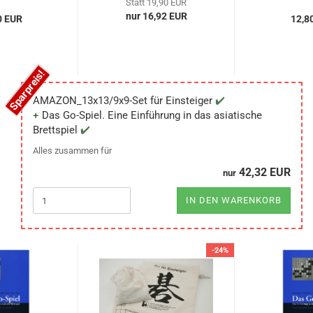
Statt 19,90 EUR
nur 16,92 EUR
0 EUR
12,8
AMAZON_13x13/9x9-Set für Einsteiger
Das Go-Spiel. Eine Einführung in das asiatische
Brettspiel
Alles zusammen für
42,32 EUR
nur
IN DEN WARENKORB
-24%