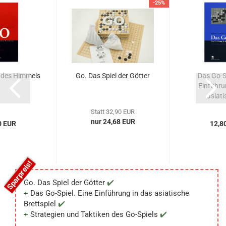
-25%
e des Himmels
Go. Das Spiel der Götter
Das Go-Sp
Einführu
asiati
Statt 32,90 EUR
nur 24,68 EUR
0 EUR
12,8
Go. Das Spiel der Götter
Das Go-Spiel. Eine Einführung in das asiatische
Brettspiel
Strategien und Taktiken des Go-Spiels