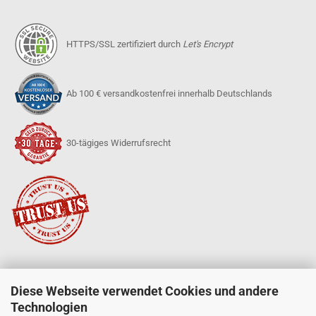
HTTPS/SSL zertifiziert durch
Let's Encrypt
Ab 100 € versandkostenfrei innerhalb Deutschlands
30-tägiges Widerrufsrecht
Diese Webseite verwendet Cookies und andere
SERVICE
Technologien
Mein Konto