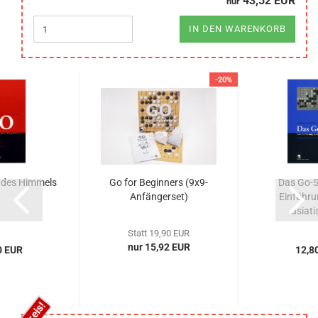
43,52 EUR
nur
IN DEN WARENKORB
-20%
e des Himmels
Go for Beginners (9x9-
Das Go-Sp
Anfängerset)
Einführu
asiati
Statt 19,90 EUR
nur 15,92 EUR
0 EUR
12,8