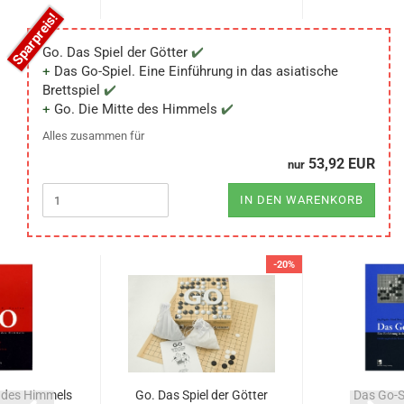
Go. Das Spiel der Götter
Das Go-Spiel. Eine Einführung in das asiatische
Brettspiel
Go. Die Mitte des Himmels
Alles zusammen für
53,92 EUR
nur
IN DEN WARENKORB
-20%
e des Himmels
Go. Das Spiel der Götter
Das Go-Sp