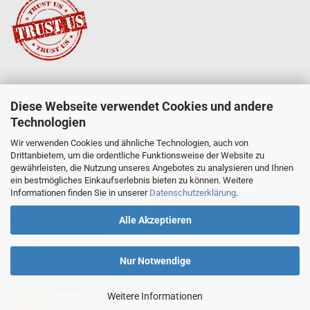
Diese Webseite verwendet Cookies und andere
SERVICE
Technologien
Mein Konto
Neue Produkte
Wir verwenden Cookies und ähnliche Technologien, auch von
Drittanbietern, um die ordentliche Funktionsweise der Website zu
Angebote
gewährleisten, die Nutzung unseres Angebotes zu analysieren und Ihnen
Go-Anfängerpakete
ein bestmögliches Einkaufserlebnis bieten zu können. Weitere
Go-Komplettsets
Informationen finden Sie in unserer
Datenschutzerklärung
.
Go-Regeln (PDF)
Go lernen ...
Alle Akzeptieren
Verlagsbroschüre (PDF)
Nur Notwendige
SEHR GUT
(4.87 / 5)
Weitere Informationen
aus
105
Bewertungen bei: google.com, shopvote.de ⓘ
Online-Shop
by Gambio.de © 2023
Informationen zur Echtheit der Bewertungen