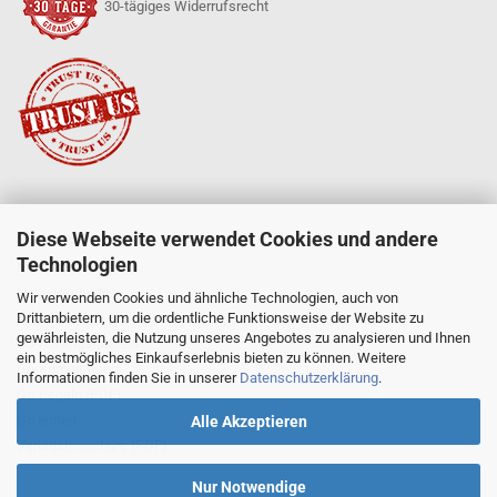
30-tägiges Widerrufsrecht
Diese Webseite verwendet Cookies und andere
SERVICE
Technologien
Mein Konto
Neue Produkte
Wir verwenden Cookies und ähnliche Technologien, auch von
Drittanbietern, um die ordentliche Funktionsweise der Website zu
Angebote
gewährleisten, die Nutzung unseres Angebotes zu analysieren und Ihnen
Go-Anfängerpakete
ein bestmögliches Einkaufserlebnis bieten zu können. Weitere
Go-Komplettsets
Informationen finden Sie in unserer
Datenschutzerklärung
.
Go-Regeln (PDF)
Go lernen ...
Alle Akzeptieren
Verlagsbroschüre (PDF)
Nur Notwendige