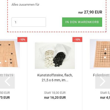
Alles zusammen für
27,90 EUR
nur
IN DEN WARENKORB
-10%
-10%
ett 19x19
Kunststoffsteine, flach,
Folienbret
21,5 x 6 mm, im...
,50 EUR
Statt 18,00 EUR
Statt 5
75 EUR
nur 16,20 EUR
nur 4,