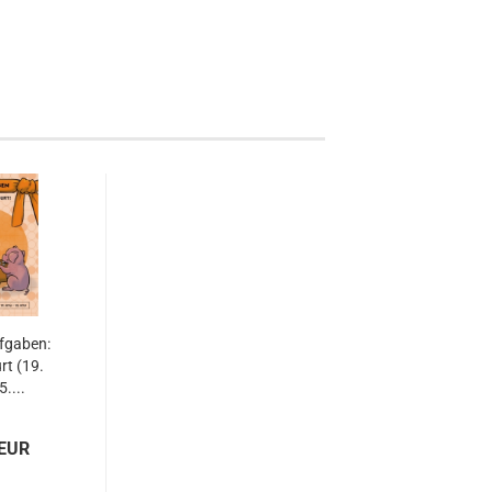
fgaben:
t (19.
5....
 EUR