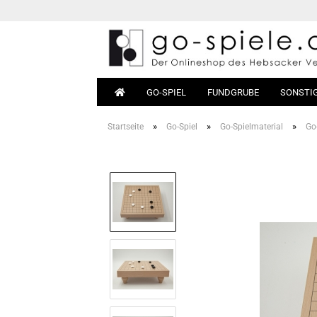
GO-SPIEL
FUNDGRUBE
SONSTI
»
»
»
Startseite
Go-Spiel
Go-Spielmaterial
Go-
Go-Sets
Anfäng
Go-Bretter
Bücher
Go-Steine
Materia
Go-Dosen
Go-Tische
Magnet-Go
Go-Taschen
Go-Uhren