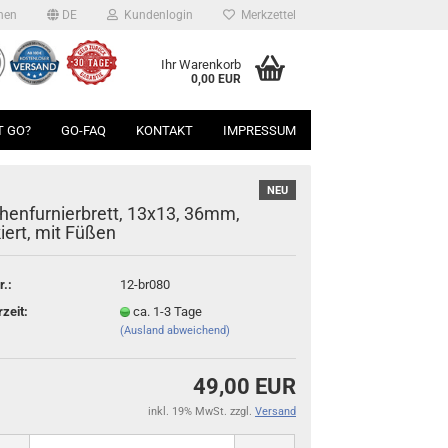
hen
DE
Kundenlogin
Merkzettel
Ihr Warenkorb
0,00 EUR
T GO?
GO-FAQ
KONTAKT
IMPRESSUM
NEU
henfurnierbrett, 13x13, 36mm,
kiert, mit Füßen
r.:
12-br080
rzeit:
ca. 1-3 Tage
(Ausland abweichend)
49,00 EUR
inkl. 19% MwSt. zzgl.
Versand