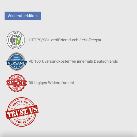
Widerruf erklären
HTTPS/SSL zertifiziert durch
Let's Encrypt
Ab 100 € versandkostenfrei innerhalb Deutschlands
30-tägiges Widerrufsrecht