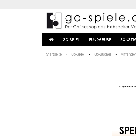
GO-SPIEL
FUNDGRUBE
SONSTI
»
»
»
Startseite
Go-Spiel
Go-Bücher
Anfänger
Go-Sets
Anfäng
Go-Bretter
Bücher
Go-Steine
Materia
Go-Dosen
Go-Tische
Magnet-Go
Go-Taschen
Go-Uhren