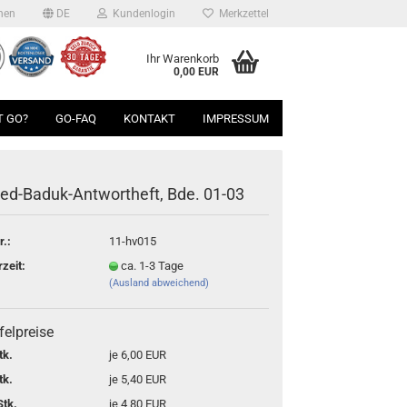
hen
DE
Kundenlogin
Merkzettel
Ihr Warenkorb
0,00 EUR
T GO?
GO-FAQ
KONTAKT
IMPRESSUM
ed-Baduk-Antwortheft, Bde. 01-03
r.:
11-hv015
rzeit:
ca. 1-3 Tage
(Ausland abweichend)
felpreise
tk.
je 6,00 EUR
tk.
je 5,40 EUR
Stk.
je 4,80 EUR