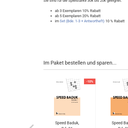
Sie sind für die Spielstärke 30k bis 20k geeignet.
ab 3 Exemplaren 10% Rabatt
ab 5 Exemplaren 20% Rabatt
im
Set (Bde. 1-3 + Antwortheft)
10 % Rabatt
Im Paket bestellen und sparen...
-10%
-10%
Speed-Baduk-
Speed Baduk,
Speed Ba