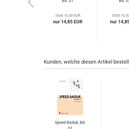
Antwortheft,
Bd. 01
Bd. 0
Bde. 01-03
Statt 6,00 EUR
Statt 16,50 EUR
Statt 16,5
ur 5,40 EUR
nur 14,85 EUR
nur 14,8
Kunden, welche diesen Artikel bestell
Speed Baduk, Bd.
01