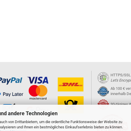
HTTPS/SSL ze
Let's Encryp
Ab 100 € ve
innerhalb D
30-tägiges 
und andere Technologien
uch von Drittanbietern, um die ordentliche Funktionsweise der Website zu
alysieren und Ihnen ein bestmögliches Einkaufserlebnis bieten zu können.