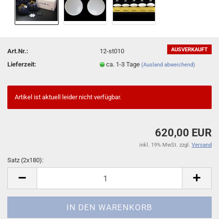
AUSVERKAUFT
Art.Nr.:
12-st010
Lieferzeit:
ca. 1-3 Tage
(Ausland abweichend)
Artikel ist aktuell leider nicht verfügbar.
620,00 EUR
inkl. 19% MwSt. zzgl.
Versand
Satz (2x180):
Satz
(2x180)