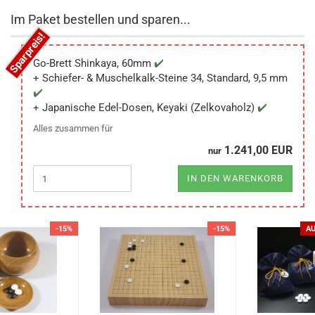
Im Paket bestellen und sparen...
Go-Brett Shinkaya, 60mm
Schiefer- & Muschelkalk-Steine 34, Standard, 9,5 mm
Japanische Edel-Dosen, Keyaki (Zelkovaholz)
Alles zusammen für
1.241,00 EUR
nur
IN DEN WARENKORB
-15%
-15%
A