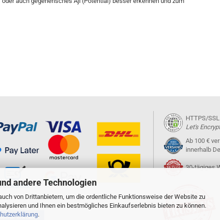
s oder auch gegenerisches Aji (Potential) besser erkennen und zum
HTTPS/SSL ze
Let's Encryp
Ab 100 € ve
innerhalb D
30-tägiges 
und andere Technologien
uch von Drittanbietern, um die ordentliche Funktionsweise der Website zu
alysieren und Ihnen ein bestmögliches Einkaufserlebnis bieten zu können.
hutzerklärung
.
erruf erklären