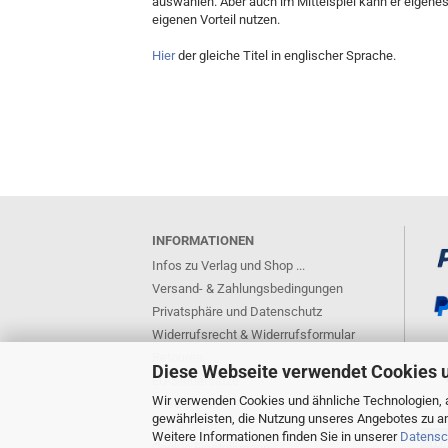
auswählen. Aber auch im Mittelspiel kann er eigene
eigenen Vorteil nutzen.
Hier
der gleiche Titel in englischer Sprache.
INFORMATIONEN
Infos zu Verlag und Shop ...
Versand- & Zahlungsbedingungen
Privatsphäre und Datenschutz
Widerrufsrecht & Widerrufsformular
Retouren
Diese Webseite verwendet Cookies 
EU-Steuersätze
Wir verwenden Cookies und ähnliche Technologien, a
Unsere AGB
gewährleisten, die Nutzung unseres Angebotes zu an
Impressum
Weitere Informationen finden Sie in unserer
Datensc
Wid
Cookie Einstellungen