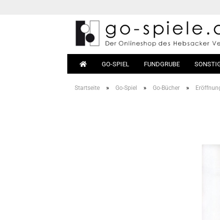
GO-SPIEL
FUNDGRUBE
SONSTI
»
»
»
Startseite
Go-Spiel
Go-Bücher
Eröffnun
Go-Sets
Anfäng
Go-Bretter
Bücher
Go-Steine
Materia
Go-Dosen
Go-Tische
Magnet-Go
Go-Taschen
Go-Uhren