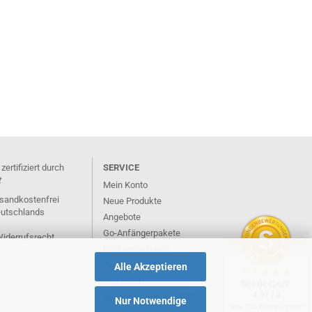
rtifiziert durch
SERVICE
t
Mein Konto
rsandkostenfrei
Neue Produkte
eutschlands
Angebote
Go-Anfängerpakete
Widerrufsrecht
Go-Komplettsets
Go-Regeln (PDF)
Alle Akzeptieren
Go lernen ...
SEHR GUT
4.87 / 5
Verlagsbroschüre (PDF)
Nur Notwendige
aus 105 Bewertungen