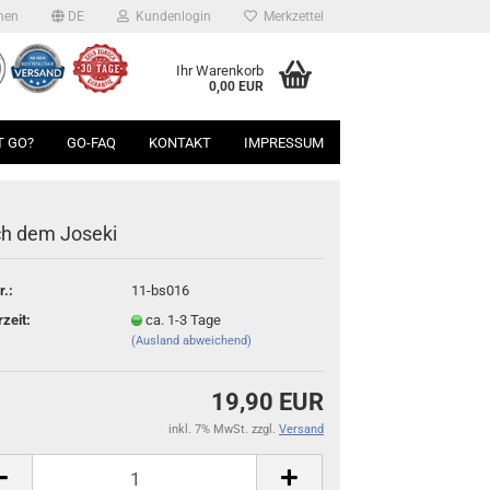
hen
DE
Kundenlogin
Merkzettel
Ihr Warenkorb
0,00 EUR
T GO?
GO-FAQ
KONTAKT
IMPRESSUM
h dem Joseki
r.:
11-bs016
rzeit:
ca. 1-3 Tage
(Ausland abweichend)
19,90 EUR
inkl. 7% MwSt. zzgl.
Versand