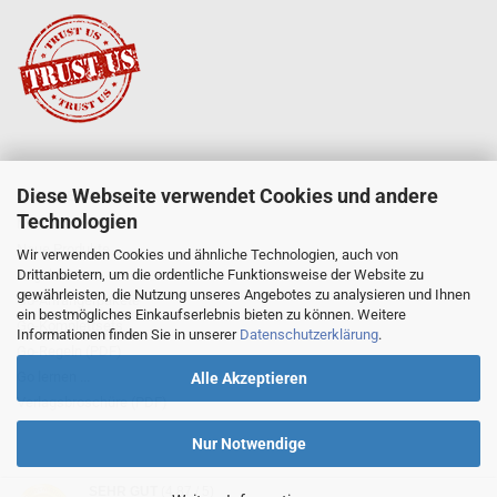
Diese Webseite verwendet Cookies und andere
SERVICE
Technologien
Mein Konto
Neue Produkte
Wir verwenden Cookies und ähnliche Technologien, auch von
Drittanbietern, um die ordentliche Funktionsweise der Website zu
Angebote
gewährleisten, die Nutzung unseres Angebotes zu analysieren und Ihnen
Go-Anfängerpakete
ein bestmögliches Einkaufserlebnis bieten zu können. Weitere
Go-Komplettsets
Informationen finden Sie in unserer
Datenschutzerklärung
.
Go-Regeln (PDF)
Go lernen ...
Alle Akzeptieren
Verlagsbroschüre (PDF)
Nur Notwendige
SEHR GUT
(4.87 / 5)