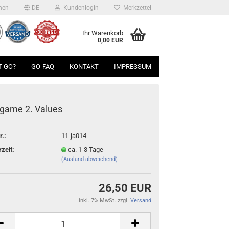
hen
DE
Kundenlogin
Merkzettel
Ihr Warenkorb
0,00 EUR
T GO?
GO-FAQ
KONTAKT
IMPRESSUM
game 2. Values
r.:
11-ja014
rzeit:
ca. 1-3 Tage
(Ausland abweichend)
26,50 EUR
inkl. 7% MwSt. zzgl.
Versand