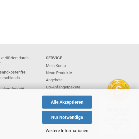
rtifiziert durch
SERVICE
t
Mein Konto
rsandkostenfrei
Neue Produkte
eutschlands
Angebote
Go-Anfängerpakete
Widerrufsrecht
Go-Komplettsets
Go-Regeln (PDF)
Alle Akzeptieren
Go lernen ...
SEHR GUT
4.87 / 5
Verlagsbroschüre (PDF)
Nur Notwendige
aus 106 Bewertungen
bei: google.com,
shopvote.de
Weitere Informationen