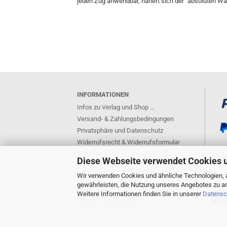
jeden Zug anwendbar, nähert sich der "absoluten Wahr
INFORMATIONEN
Infos zu Verlag und Shop ...
Versand- & Zahlungsbedingungen
Privatsphäre und Datenschutz
Widerrufsrecht & Widerrufsformular
Retouren
Diese Webseite verwendet Cookies 
EU-Steuersätze
Wir verwenden Cookies und ähnliche Technologien, a
Unsere AGB
gewährleisten, die Nutzung unseres Angebotes zu an
Impressum
Weitere Informationen finden Sie in unserer
Datensc
Wid
Cookie Einstellungen