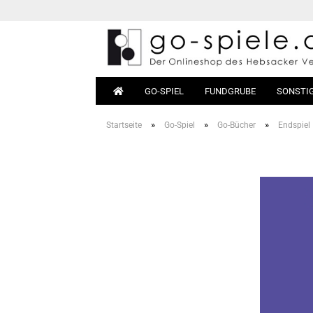
GO-SPIEL
FUNDGRUBE
SONSTI
»
»
»
Startseite
Go-Spiel
Go-Bücher
Endspiel
Go-Sets
Anfäng
Go-Bretter
Bücher
Go-Steine
Materia
Go-Dosen
Go-Tische
Magnet-Go
Go-Taschen
Go-Uhren