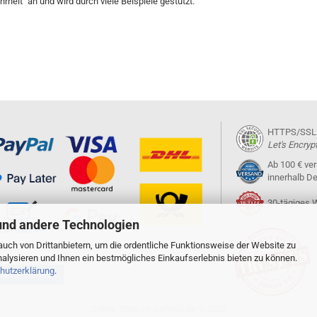
heit" an und wird durch viele Beispiele gestützt.
HTTPS/SSL ze
Let's Encryp
Ab 100 € ve
innerhalb D
30-tägiges 
und andere Technologien
uch von Drittanbietern, um die ordentliche Funktionsweise der Website zu
alysieren und Ihnen ein bestmögliches Einkaufserlebnis bieten zu können.
hutzerklärung
.
erruf erklären
Online-Shop
by Gambio.de © 2023