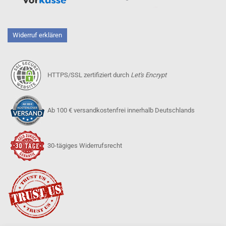
Widerruf erklären
HTTPS/SSL zertifiziert durch
Let's Encrypt
Ab 100 € versandkostenfrei innerhalb Deutschlands
30-tägiges Widerrufsrecht