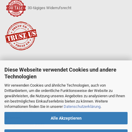
30-tägiges Widerrufsrecht
Diese Webseite verwendet Cookies und andere
SERVICE
Technologien
Mein Konto
Neue Produkte
Wir verwenden Cookies und ähnliche Technologien, auch von
Drittanbietern, um die ordentliche Funktionsweise der Website zu
Angebote
gewährleisten, die Nutzung unseres Angebotes zu analysieren und Ihnen
Go-Anfängerpakete
ein bestmögliches Einkaufserlebnis bieten zu können. Weitere
Go-Komplettsets
Informationen finden Sie in unserer
Datenschutzerklärung
.
Go-Regeln (PDF)
Go lernen ...
Alle Akzeptieren
Verlagsbroschüre (PDF)